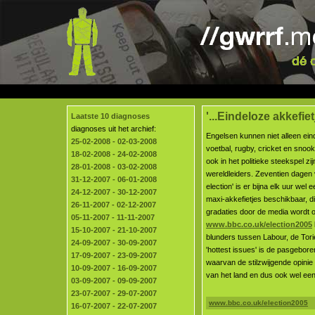
'...Eindeloze akkefietj
Laatste 10 diagnoses
diagnoses uit het archief:
Engelsen kunnen niet alleen ein
25-02-2008 - 02-03-2008
voetbal, rugby, cricket en sno
18-02-2008 - 24-02-2008
ook in het politieke steekspel zij
28-01-2008 - 03-02-2008
wereldleiders. Zeventien dagen 
31-12-2007 - 06-01-2008
election' is er bijna elk uur wel 
24-12-2007 - 30-12-2007
maxi-akkefietjes beschikbaar, die 
26-11-2007 - 02-12-2007
gradaties door de media wordt 
05-11-2007 - 11-11-2007
www.bbc.co.uk/election2005
15-10-2007 - 21-10-2007
blunders tussen Labour, de Tor
24-09-2007 - 30-09-2007
'hottest issues' is de pasgebo
17-09-2007 - 23-09-2007
waarvan de stilzwijgende opinie i
10-09-2007 - 16-09-2007
van het land en dus ook wel een
03-09-2007 - 09-09-2007
23-07-2007 - 29-07-2007
www.bbc.co.uk/election2005
16-07-2007 - 22-07-2007