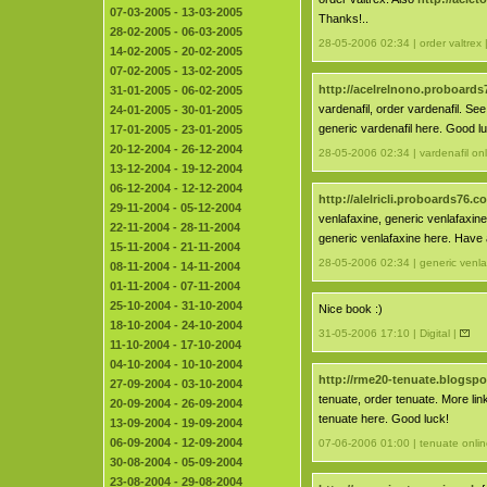
07-03-2005 - 13-03-2005
Thanks!..
28-02-2005 - 06-03-2005
28-05-2006 02:34 | order valtrex 
14-02-2005 - 20-02-2005
07-02-2005 - 13-02-2005
http://acelrelnono.proboard
31-01-2005 - 06-02-2005
vardenafil, order vardenafil. Se
24-01-2005 - 30-01-2005
generic vardenafil here. Good l
17-01-2005 - 23-01-2005
20-12-2004 - 26-12-2004
28-05-2006 02:34 | vardenafil onl
13-12-2004 - 19-12-2004
06-12-2004 - 12-12-2004
http://alelricli.proboards76.c
29-11-2004 - 05-12-2004
venlafaxine, generic venlafaxine
22-11-2004 - 28-11-2004
generic venlafaxine here. Have 
15-11-2004 - 21-11-2004
28-05-2006 02:34 | generic venla
08-11-2004 - 14-11-2004
01-11-2004 - 07-11-2004
25-10-2004 - 31-10-2004
Nice book :)
18-10-2004 - 24-10-2004
31-05-2006 17:10 | Digital |
11-10-2004 - 17-10-2004
04-10-2004 - 10-10-2004
http://rme20-tenuate.blogsp
27-09-2004 - 03-10-2004
tenuate, order tenuate. More li
20-09-2004 - 26-09-2004
tenuate here. Good luck!
13-09-2004 - 19-09-2004
06-09-2004 - 12-09-2004
07-06-2006 01:00 | tenuate onlin
30-08-2004 - 05-09-2004
23-08-2004 - 29-08-2004