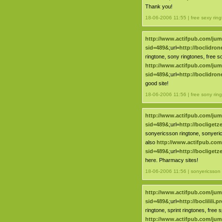
Thank you!
18-06-2006 11:55 | free sexy rin
http://www.actifpub.com/ju
sid=489&
;url=
http://boclidro
ringtone, sony ringtones, free s
http://www.actifpub.com/ju
sid=489&
;url=
http://boclidro
good site!
18-06-2006 11:56 | free sony rin
http://www.actifpub.com/ju
sid=489&
;url=
http://bocliget
sonyericsson ringtone, sonyeric
also
http://www.actifpub.co
sid=489&
;url=
http://bocliget
here. Pharmacy sites!
18-06-2006 11:56 | sonyericsson 
http://www.actifpub.com/ju
sid=489&
;url=
http://boclilili
ringtone, sprint ringtones, free s
http://www.actifpub.com/ju