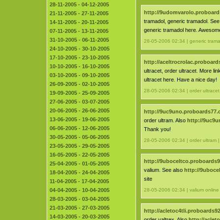
28-11-2005 - 04-12-2005
http://9udomvarolo.proboar
21-11-2005 - 27-11-2005
tramadol, generic tramadol. See
14-11-2005 - 20-11-2005
generic tramadol here. Awesome
07-11-2005 - 13-11-2005
31-10-2005 - 06-11-2005
28-05-2006 02:34 | generic trama
24-10-2005 - 30-10-2005
17-10-2005 - 23-10-2005
http://aceltrocrolac.proboar
10-10-2005 - 16-10-2005
ultracet, order ultracet. More li
03-10-2005 - 09-10-2005
ultracet here. Have a nice day!
26-09-2005 - 02-10-2005
28-05-2006 02:34 | order ultracet
19-09-2005 - 25-09-2005
27-06-2005 - 03-07-2005
20-06-2005 - 26-06-2005
http://9uc9uno.proboards77
13-06-2005 - 19-06-2005
order ultram. Also
http://9uc9
06-06-2005 - 12-06-2005
Thank you!
30-05-2005 - 05-06-2005
28-05-2006 02:34 | order ultram 
23-05-2005 - 29-05-2005
16-05-2005 - 22-05-2005
http://9uboceltco.proboards
25-04-2005 - 01-05-2005
valium. See also
http://9uboc
18-04-2005 - 24-04-2005
site
11-04-2005 - 17-04-2005
04-04-2005 - 10-04-2005
28-05-2006 02:34 | valium online
28-03-2005 - 03-04-2005
21-03-2005 - 27-03-2005
http://acletoc4tli.proboards
14-03-2005 - 20-03-2005
order valtrex. Also
http://acle