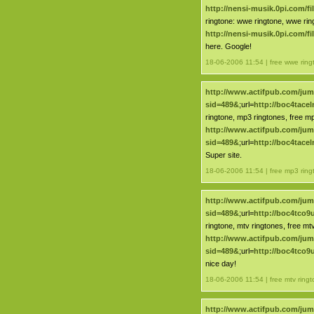
http://nensi-musik.0pi.com/f
ringtone: wwe ringtone, wwe rin
http://nensi-musik.0pi.com/f
here. Google!
18-06-2006 11:54 | free wwe ring
http://www.actifpub.com/ju
sid=489&
;url=
http://boc4tace
ringtone, mp3 ringtones, free mp
http://www.actifpub.com/ju
sid=489&
;url=
http://boc4tace
Super site.
18-06-2006 11:54 | free mp3 ring
http://www.actifpub.com/ju
sid=489&
;url=
http://boc4tco
ringtone, mtv ringtones, free mt
http://www.actifpub.com/ju
sid=489&
;url=
http://boc4tco
nice day!
18-06-2006 11:54 | free mtv ring
http://www.actifpub.com/ju