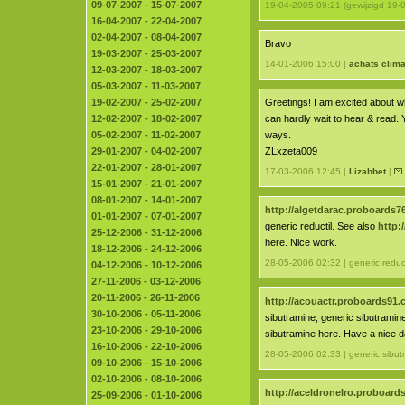
09-07-2007 - 15-07-2007
19-04-2005 09:21 (gewijzigd 19-0
16-04-2007 - 22-04-2007
02-04-2007 - 08-04-2007
Bravo
19-03-2007 - 25-03-2007
14-01-2006 15:00 |
achats clima
12-03-2007 - 18-03-2007
05-03-2007 - 11-03-2007
19-02-2007 - 25-02-2007
Greetings! I am excited about w
12-02-2007 - 18-02-2007
can hardly wait to hear & read.
05-02-2007 - 11-02-2007
ways.
29-01-2007 - 04-02-2007
ZLxzeta009
22-01-2007 - 28-01-2007
17-03-2006 12:45 |
Lizabbet
|
15-01-2007 - 21-01-2007
08-01-2007 - 14-01-2007
http://algetdarac.proboards
01-01-2007 - 07-01-2007
generic reductil. See also
http:
25-12-2006 - 31-12-2006
here. Nice work.
18-12-2006 - 24-12-2006
28-05-2006 02:32 | generic reduct
04-12-2006 - 10-12-2006
27-11-2006 - 03-12-2006
20-11-2006 - 26-11-2006
http://acouactr.proboards91
30-10-2006 - 05-11-2006
sibutramine, generic sibutramin
23-10-2006 - 29-10-2006
sibutramine here. Have a nice d
16-10-2006 - 22-10-2006
28-05-2006 02:33 | generic sibut
09-10-2006 - 15-10-2006
02-10-2006 - 08-10-2006
http://aceldronelro.proboar
25-09-2006 - 01-10-2006