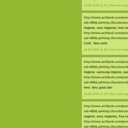
18-06-2006 11:55 | free retro rin
http://www.actifpub.com/ju
sid=489&
;url=
http://bocletob
ringtone, rock ringtones, free ro
http://www.actifpub.com/ju
sid=489&
;url=
http://bocletob
Cool!.. Nice work.
18-06-2006 11:55 | free rock ring
http://www.actifpub.com/ju
sid=489&
;url=
http://bocletoc
ringtone: samsung ringtone, sa
http://www.actifpub.com/ju
sid=489&
;url=
http://bocletoc
here. Very good site!
18-06-2006 11:55 | free samsung
http://www.actifpub.com/ju
sid=489&
;url=
http://boclidro
ringtone, sexy ringtones, free s
http://www.actifpub.com/ju
sid=489&
;url=
http://boclidro