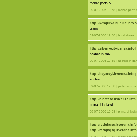
mobile porta tv
09-07-2006 19:58 | mobile porta 
http://kesqruxo.itudine.info
ho
tirano
09-07-2006 19:58 | hotel tirano |
http://ziberiye.itvicenza.info
h
hostels in italy
09-07-2006 19:58 | hostels in ital
http://bayeruyi.itverona.info
p
austria
09-07-2006 19:58 | pellet austria
http://nihetqfo.itvicenza.info
prima di lasiarsi
09-07-2006 19:58 | prima di lasiar
http://rqdqhqsq.itverona.info
http://rqdqhqsq.itverona.info
09-07-2006 19:58 | mobili areda