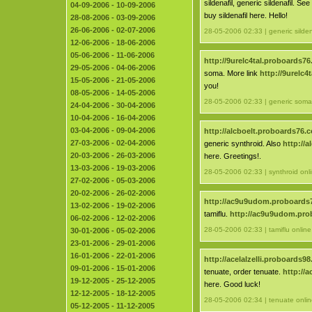
sildenafil, generic sildenafil. Se
04-09-2006 - 10-09-2006
buy sildenafil here. Hello!
28-08-2006 - 03-09-2006
26-06-2006 - 02-07-2006
28-05-2006 02:33 | generic silden
12-06-2006 - 18-06-2006
05-06-2006 - 11-06-2006
http://9urelc4tal.proboards7
29-05-2006 - 04-06-2006
soma. More link
http://9urelc
15-05-2006 - 21-05-2006
you!
08-05-2006 - 14-05-2006
28-05-2006 02:33 | generic soma
24-04-2006 - 30-04-2006
10-04-2006 - 16-04-2006
03-04-2006 - 09-04-2006
http://alcboelt.proboards76.
27-03-2006 - 02-04-2006
generic synthroid. Also
http://
20-03-2006 - 26-03-2006
here. Greetings!.
13-03-2006 - 19-03-2006
28-05-2006 02:33 | synthroid onl
27-02-2006 - 05-03-2006
20-02-2006 - 26-02-2006
http://ac9u9udom.proboards
13-02-2006 - 19-02-2006
tamiflu.
http://ac9u9udom.pr
06-02-2006 - 12-02-2006
28-05-2006 02:33 | tamiflu online
30-01-2006 - 05-02-2006
23-01-2006 - 29-01-2006
16-01-2006 - 22-01-2006
http://acelalzelli.proboards9
09-01-2006 - 15-01-2006
tenuate, order tenuate.
http://
19-12-2005 - 25-12-2005
here. Good luck!
12-12-2005 - 18-12-2005
28-05-2006 02:34 | tenuate onlin
05-12-2005 - 11-12-2005