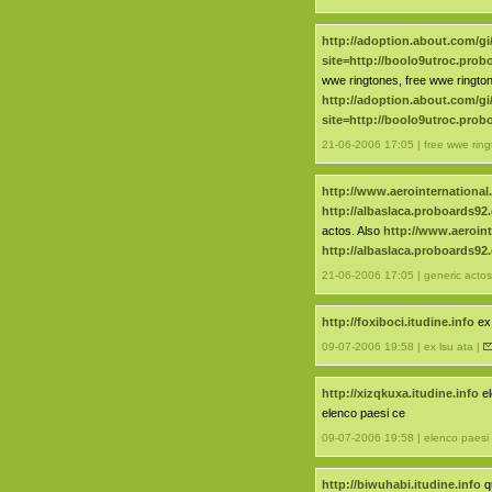
http://adoption.about.com/gi
site=http://boolo9utroc.pro
wwe ringtones, free wwe rington
http://adoption.about.com/gi
site=http://boolo9utroc.pro
21-06-2006 17:05 | free wwe ring
http://www.aerointernational
http://albaslaca.proboards92
actos. Also
http://www.aeroint
http://albaslaca.proboards92
21-06-2006 17:05 | generic actos
http://foxiboci.itudine.info
ex 
09-07-2006 19:58 | ex lsu ata |
http://xizqkuxa.itudine.info
el
elenco paesi ce
09-07-2006 19:58 | elenco paesi
http://biwuhabi.itudine.info
q