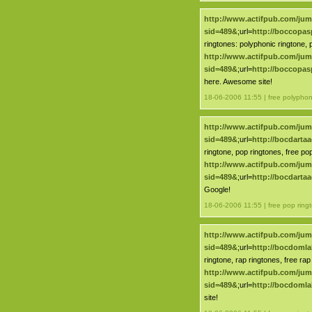
http://www.actifpub.com/ju
sid=489&
;url=
http://boccopa
ringtones: polyphonic ringtone, 
http://www.actifpub.com/ju
sid=489&
;url=
http://boccopa
here. Awesome site!
18-06-2006 11:55 | free polyphon
http://www.actifpub.com/ju
sid=489&
;url=
http://bocdarta
ringtone, pop ringtones, free po
http://www.actifpub.com/ju
sid=489&
;url=
http://bocdarta
Google!
18-06-2006 11:55 | free pop ring
http://www.actifpub.com/ju
sid=489&
;url=
http://bocdomla
ringtone, rap ringtones, free rap
http://www.actifpub.com/ju
sid=489&
;url=
http://bocdomla
site!