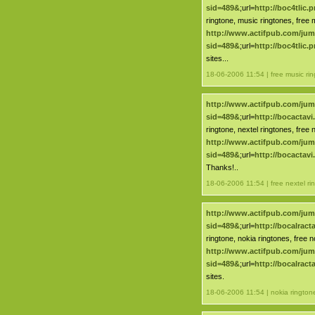
sid=489&
;url=
http://boc4tlic
ringtone, music ringtones, free 
http://www.actifpub.com/ju
sid=489&
;url=
http://boc4tlic
sites...
18-06-2006 11:54 | free music ri
http://www.actifpub.com/ju
sid=489&
;url=
http://bocactav
ringtone, nextel ringtones, free 
http://www.actifpub.com/ju
sid=489&
;url=
http://bocactav
Thanks!..
18-06-2006 11:54 | free nextel ri
http://www.actifpub.com/ju
sid=489&
;url=
http://bocalrac
ringtone, nokia ringtones, free n
http://www.actifpub.com/ju
sid=489&
;url=
http://bocalrac
sites.
18-06-2006 11:54 | nokia rington