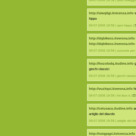
09-07-2006 19:58 | auto noleggio
http://siwqligi.itvicenza.info
s
hippo
09-07-2006 19:58 | spot hippo |
http://dqbikeco.itverona.info
http://dqbikeco.itverona.info
09-07-2006 19:58 | suonerie per
http://hozolodq.itudine.info
g
giochi classici
09-07-2006 19:58 | giochi classici
http://vuzitqci.itverona.info
ht
09-07-2006 19:58 | htt ibox it |
http://cetusacu.itudine.info
ar
artiglio del diavolo
09-07-2006 19:58 | artiglio del di
http://rutqpqpi.itvicenza.info