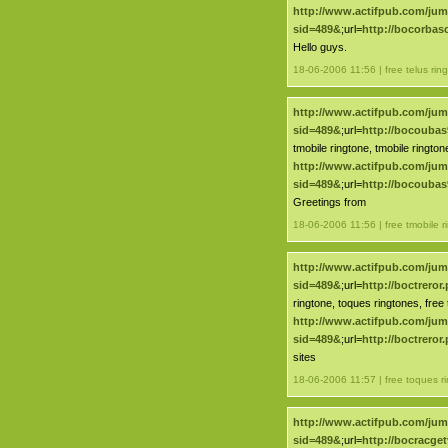
http://www.actifpub.com/ju
sid=489&
;url=
http://bocorba
Hello guys.
18-06-2006 11:56 | free telus rin
http://www.actifpub.com/ju
sid=489&
;url=
http://bocouba
tmobile ringtone, tmobile rington
http://www.actifpub.com/ju
sid=489&
;url=
http://bocouba
Greetings from
18-06-2006 11:56 | free tmobile r
http://www.actifpub.com/ju
sid=489&
;url=
http://boctrero
ringtone, toques ringtones, free
http://www.actifpub.com/ju
sid=489&
;url=
http://boctrero
sites
18-06-2006 11:57 | free toques r
http://www.actifpub.com/ju
sid=489&
;url=
http://bocracge