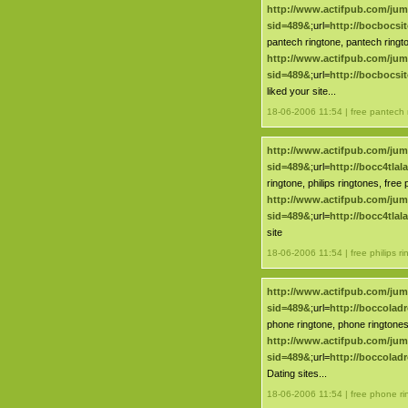
http://www.actifpub.com/ju
sid=489&
;url=
http://bocbocsi
pantech ringtone, pantech ringto
http://www.actifpub.com/ju
sid=489&
;url=
http://bocbocsi
liked your site...
18-06-2006 11:54 | free pantech 
http://www.actifpub.com/ju
sid=489&
;url=
http://bocc4tla
ringtone, philips ringtones, free 
http://www.actifpub.com/ju
sid=489&
;url=
http://bocc4tla
site
18-06-2006 11:54 | free philips r
http://www.actifpub.com/ju
sid=489&
;url=
http://boccola
phone ringtone, phone ringtones
http://www.actifpub.com/ju
sid=489&
;url=
http://boccola
Dating sites...
18-06-2006 11:54 | free phone ri