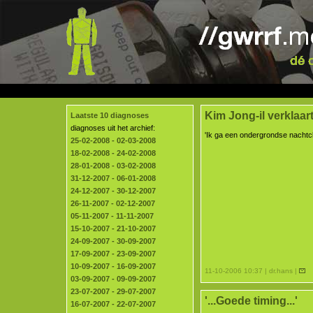
Kim Jong-il verklaar
Laatste 10 diagnoses
diagnoses uit het archief:
'Ik ga een ondergrondse nachtcl
25-02-2008 - 02-03-2008
18-02-2008 - 24-02-2008
28-01-2008 - 03-02-2008
31-12-2007 - 06-01-2008
24-12-2007 - 30-12-2007
26-11-2007 - 02-12-2007
05-11-2007 - 11-11-2007
15-10-2007 - 21-10-2007
24-09-2007 - 30-09-2007
17-09-2007 - 23-09-2007
10-09-2007 - 16-09-2007
11-10-2006 10:37 | dr.hans |
03-09-2007 - 09-09-2007
23-07-2007 - 29-07-2007
'...Goede timing...'
16-07-2007 - 22-07-2007