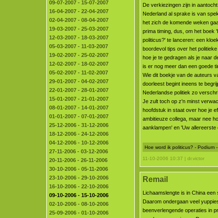
09-07-2007 - 15-07-2007
De verkiezingen zijn in aantocht 
16-04-2007 - 22-04-2007
Nederland al sprake is van spe
02-04-2007 - 08-04-2007
het zich de komende weken gaan
19-03-2007 - 25-03-2007
prima timing, dus, om het boek 
12-03-2007 - 18-03-2007
politicus?' te lanceren: een kloe
05-03-2007 - 11-03-2007
boordevol tips over het politiek
19-02-2007 - 25-02-2007
hoe je te gedragen als je naar de
12-02-2007 - 18-02-2007
is er nog meer dan een goede ti
05-02-2007 - 11-02-2007
Wie dit boekje van de auteurs v
29-01-2007 - 04-02-2007
doorleest begint ineens te begr
22-01-2007 - 28-01-2007
Nederlandse politiek zo verschrik
15-01-2007 - 21-01-2007
Je zult toch op z'n minst verwa
08-01-2007 - 14-01-2007
hoofdstuk in staat over hoe je e
01-01-2007 - 07-01-2007
ambitieuze collega, maar nee hoo
25-12-2006 - 31-12-2006
aanklampen' en 'Uw allereerste d
18-12-2006 - 24-12-2006
04-12-2006 - 10-12-2006
Hoe word ik politicus? - Podium 
27-11-2006 - 03-12-2006
11-10-2006 10:37 | dr.victor
20-11-2006 - 26-11-2006
30-10-2006 - 05-11-2006
23-10-2006 - 29-10-2006
Remail
16-10-2006 - 22-10-2006
Lichaamslengte is in China een
09-10-2006 - 15-10-2006
Daarom ondergaan veel yuppie
02-10-2006 - 08-10-2006
beenverlengende operaties in pr
25-09-2006 - 01-10-2006