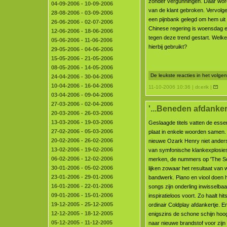
zonder vergunningen. Daar wo
04-09-2006 - 10-09-2006
van de klant gebroken. Vervolge
28-08-2006 - 03-09-2006
een pijnbank gelegd om hem uit
26-06-2006 - 02-07-2006
Chinese regering is woensdag
12-06-2006 - 18-06-2006
tegen deze trend gestart. Welke
05-06-2006 - 11-06-2006
hierbij gebruikt?
29-05-2006 - 04-06-2006
15-05-2006 - 21-05-2006
08-05-2006 - 14-05-2006
De leukste reacties in het volg
24-04-2006 - 30-04-2006
10-04-2006 - 16-04-2006
11-10-2006 10:36 | dr.erik |
03-04-2006 - 09-04-2006
27-03-2006 - 02-04-2006
'...Beneden afdankert
20-03-2006 - 26-03-2006
13-03-2006 - 19-03-2006
Geslaagde titels vatten de esse
27-02-2006 - 05-03-2006
plaat in enkele woorden samen. D
20-02-2006 - 26-02-2006
nieuwe Ozark Henry niet anders.
13-02-2006 - 19-02-2006
van symfonische klankexplosies
06-02-2006 - 12-02-2006
merken, de nummers op 'The So
30-01-2006 - 05-02-2006
lijken zowaar het resultaat van w
23-01-2006 - 29-01-2006
bandwerk. Piano en viool doen 
16-01-2006 - 22-01-2006
songs zijn onderling inwisselba
09-01-2006 - 15-01-2006
inspiratieloos voort. Zo haalt h
19-12-2005 - 25-12-2005
ordinair Coldplay afdankertje.
12-12-2005 - 18-12-2005
enigszins de schone schijn hoo
05-12-2005 - 11-12-2005
naar nieuwe brandstof voor zijn 