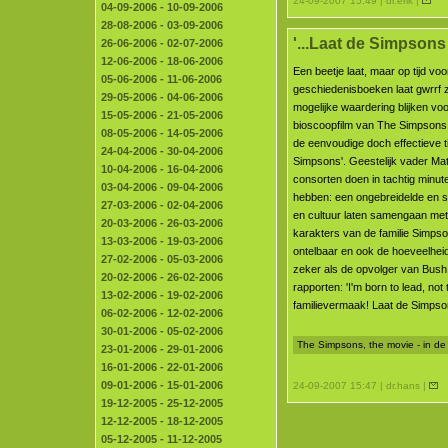
24-09-2007 15:49 | dr.erik |
04-09-2006 - 10-09-2006
28-08-2006 - 03-09-2006
'...Laat de Simpsons
26-06-2006 - 02-07-2006
12-06-2006 - 18-06-2006
Een beetje laat, maar op tijd voo
05-06-2006 - 11-06-2006
geschiedenisboeken laat gwrrf z
29-05-2006 - 04-06-2006
mogelijke waardering blijken vo
15-05-2006 - 21-05-2006
bioscoopfilm van The Simpsons,
08-05-2006 - 14-05-2006
de eenvoudige doch effectieve ti
24-04-2006 - 30-04-2006
Simpsons'. Geestelijk vader Ma
10-04-2006 - 16-04-2006
consorten doen in tachtig minu
03-04-2006 - 09-04-2006
hebben: een ongebreidelde en s
27-03-2006 - 02-04-2006
en cultuur laten samengaan met 
20-03-2006 - 26-03-2006
karakters van de familie Simps
13-03-2006 - 19-03-2006
ontelbaar en ook de hoeveelheid
27-02-2006 - 05-03-2006
zeker als de opvolger van Bush 
20-02-2006 - 26-02-2006
rapporten: 'I'm born to lead, not 
13-02-2006 - 19-02-2006
familievermaak! Laat de Simpson
06-02-2006 - 12-02-2006
30-01-2006 - 05-02-2006
The Simpsons, the movie - in de
23-01-2006 - 29-01-2006
16-01-2006 - 22-01-2006
09-01-2006 - 15-01-2006
24-09-2007 15:47 | dr.hans |
19-12-2005 - 25-12-2005
12-12-2005 - 18-12-2005
05-12-2005 - 11-12-2005