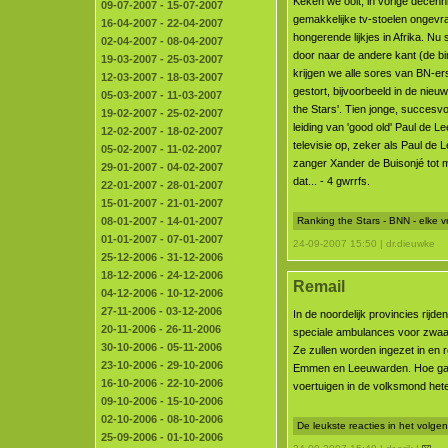
Keken we ooit, in vorige decenn
09-07-2007 - 15-07-2007
gemakkelijke tv-stoelen ongevr
16-04-2007 - 22-04-2007
hongerende lijkjes in Afrika. Nu
02-04-2007 - 08-04-2007
door naar de andere kant (de b
19-03-2007 - 25-03-2007
krijgen we alle sores van BN-e
12-03-2007 - 18-03-2007
gestort, bijvoorbeeld in de nieu
05-03-2007 - 11-03-2007
the Stars'. Tien jonge, succesv
19-02-2007 - 25-02-2007
leiding van 'good old' Paul de L
12-02-2007 - 18-02-2007
televisie op, zeker als Paul de
05-02-2007 - 11-02-2007
zanger Xander de Buisonjé tot 
29-01-2007 - 04-02-2007
dat... - 4 gwrrfs.
22-01-2007 - 28-01-2007
15-01-2007 - 21-01-2007
08-01-2007 - 14-01-2007
Ranking the Stars - BNN - elke 
01-01-2007 - 07-01-2007
24-09-2007 15:50 | dr.dieuwke
25-12-2006 - 31-12-2006
18-12-2006 - 24-12-2006
Remail
04-12-2006 - 10-12-2006
27-11-2006 - 03-12-2006
In de noordelijk provincies rijde
20-11-2006 - 26-11-2006
speciale ambulances voor zwaar
30-10-2006 - 05-11-2006
Ze zullen worden ingezet in en 
23-10-2006 - 29-10-2006
Emmen en Leeuwarden. Hoe ga
16-10-2006 - 22-10-2006
voertuigen in de volksmond het
09-10-2006 - 15-10-2006
02-10-2006 - 08-10-2006
De leukste reacties in het volg
25-09-2006 - 01-10-2006