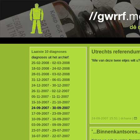
Utrechts referendum 
Laatste 10 diagnoses
diagnoses uit het archief:
'Wie van deze twee eitjes wilt u?
25-02-2008 - 02-03-2008
18-02-2008 - 24-02-2008
28-01-2008 - 03-02-2008
31-12-2007 - 06-01-2008
24-12-2007 - 30-12-2007
26-11-2007 - 02-12-2007
05-11-2007 - 11-11-2007
15-10-2007 - 21-10-2007
24-09-2007 - 30-09-2007
17-09-2007 - 23-09-2007
24-09-2007 15:51 | dr.hans |
10-09-2007 - 16-09-2007
03-09-2007 - 09-09-2007
23-07-2007 - 29-07-2007
'...Binnenkantsores..
16-07-2007 - 22-07-2007