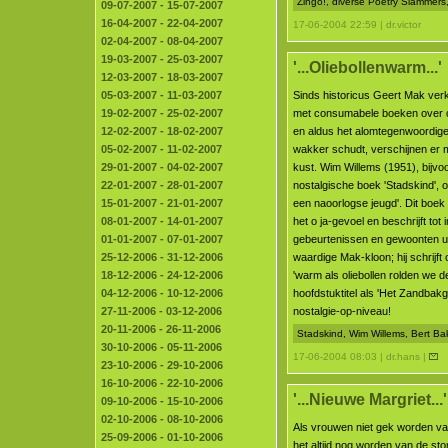
Zingo!, diverse Poetry Slammers
09-07-2007 - 15-07-2007
16-04-2007 - 22-04-2007
17-06-2004 22:59 | dr.victor
02-04-2007 - 08-04-2007
19-03-2007 - 25-03-2007
'...Oliebollenwarm...'
12-03-2007 - 18-03-2007
05-03-2007 - 11-03-2007
Sinds historicus Geert Mak ver
19-02-2007 - 25-02-2007
met consumabele boeken over de
12-02-2007 - 18-02-2007
en aldus het alomtegenwoordige
05-02-2007 - 11-02-2007
wakker schudt, verschijnen er 
29-01-2007 - 04-02-2007
kust. Wim Willems (1951), bijvoo
22-01-2007 - 28-01-2007
nostalgische boek 'Stadskind', o
15-01-2007 - 21-01-2007
een naoorlogse jeugd'. Dit boek
08-01-2007 - 14-01-2007
het o ja-gevoel en beschrijft tot 
01-01-2007 - 07-01-2007
gebeurtenissen en gewoonten uit 
25-12-2006 - 31-12-2006
waardige Mak-kloon; hij schrijft 
18-12-2006 - 24-12-2006
'warm als oliebollen rolden we d
04-12-2006 - 10-12-2006
hoofdstuktitel als 'Het Zandbakge
27-11-2006 - 03-12-2006
nostalgie-op-niveau!
20-11-2006 - 26-11-2006
Stadskind, Wim Willems, Bert B
30-10-2006 - 05-11-2006
17-06-2004 08:03 | dr.hans |
23-10-2006 - 29-10-2006
16-10-2006 - 22-10-2006
'...Nieuwe Margriet...'
09-10-2006 - 15-10-2006
02-10-2006 - 08-10-2006
Als vrouwen niet gek worden va
25-09-2006 - 01-10-2006
het altijd nog worden van de sto