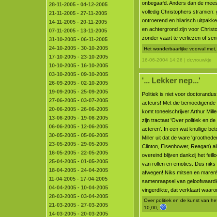
onbegaafd. Anders dan de meest
28-11-2005 - 04-12-2005
volledig Christophers stramien: 
21-11-2005 - 27-11-2005
ontroerend en hilarisch uitpakken
14-11-2005 - 20-11-2005
en achtergrond zijn voor Christo
07-11-2005 - 13-11-2005
zonder vaart te verliezen of se
31-10-2005 - 06-11-2005
24-10-2005 - 30-10-2005
Het wonderbaarlijke voorval met
17-10-2005 - 23-10-2005
16-06-2004 14:26 | dr.vrouwkje
10-10-2005 - 16-10-2005
03-10-2005 - 09-10-2005
'... Lekker nep...'
26-09-2005 - 02-10-2005
19-09-2005 - 25-09-2005
Politiek is niet voor doctorand
27-06-2005 - 03-07-2005
acteurs! Met die bemoedigend
20-06-2005 - 26-06-2005
komt toneelschrijver Arthur Mille
13-06-2005 - 19-06-2005
zijn tractaat 'Over politiek en d
06-06-2005 - 12-06-2005
acteren'. In een wat knullige bet
30-05-2005 - 05-06-2005
Miller uit dat de ware 'groothede
23-05-2005 - 29-05-2005
Clinton, Eisenhower, Reagan) a
16-05-2005 - 22-05-2005
overeind blijven dankzij het feil
25-04-2005 - 01-05-2005
van rollen en emoties. Dus niks
18-04-2005 - 24-04-2005
afwegen! Niks mitsen en maren! D
11-04-2005 - 17-04-2005
samenraapsel van geloofwaardig
04-04-2005 - 10-04-2005
vingerdikte, dat verklaart waarom
28-03-2005 - 03-04-2005
Over politiek en de kunst van het
21-03-2005 - 27-03-2005
10,00,
14-03-2005 - 20-03-2005