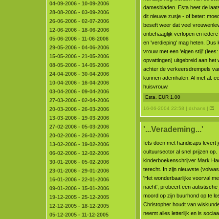
04-09-2006 - 10-09-2006
damesbladen. Esta heet de laats
28-08-2006 - 03-09-2006
dit nieuwe zusje - of beter: moed
26-06-2006 - 02-07-2006
beseft weer dat veel vrouwenle
12-06-2006 - 18-06-2006
onbehaaglijk verlopen en iedere fri
05-06-2006 - 11-06-2006
en 'verdieping' mag heten. Dus 
29-05-2006 - 04-06-2006
vrouw met een 'eigen stijl' (lees
15-05-2006 - 21-05-2006
opvattingen) uitgebreid aan het 
08-05-2006 - 14-05-2006
achter de verkeersdrempels va
24-04-2006 - 30-04-2006
kunnen ademhalen. Al met al: e
10-04-2006 - 16-04-2006
huisvrouw.
03-04-2006 - 09-04-2006
Esta, EUR 1,00
27-03-2006 - 02-04-2006
16-06-2004 22:58 | dr.hans |
20-03-2006 - 26-03-2006
13-03-2006 - 19-03-2006
27-02-2006 - 05-03-2006
'...Verademing...'
20-02-2006 - 26-02-2006
Iets doen met handicaps levert j
13-02-2006 - 19-02-2006
cultuursector al snel prijzen op.
06-02-2006 - 12-02-2006
kinderboekenschrijver Mark H
30-01-2006 - 05-02-2006
terecht. In zijn nieuwste (volw
23-01-2006 - 29-01-2006
'Het wonderbaarlijke voorval me
16-01-2006 - 22-01-2006
nacht', probeert een autistische
09-01-2006 - 15-01-2006
moord op zijn buurhond op te lo
19-12-2005 - 25-12-2005
Christopher houdt van wiskund
12-12-2005 - 18-12-2005
neemt alles letterlijk en is soci
05-12-2005 - 11-12-2005