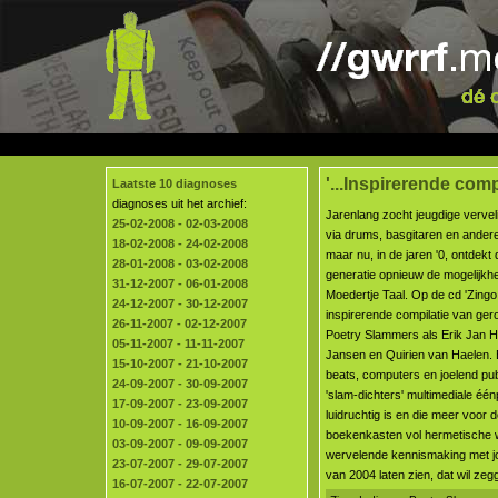
'...Inspirerende compi
Laatste 10 diagnoses
diagnoses uit het archief:
Jarenlang zocht jeugdige vervel
25-02-2008 - 02-03-2008
via drums, basgitaren en ander
18-02-2008 - 24-02-2008
maar nu, in de jaren '0, ontdekt
28-01-2008 - 03-02-2008
generatie opnieuw de mogelijkh
31-12-2007 - 06-01-2008
Moedertje Taal. Op de cd 'Zingo!
24-12-2007 - 30-12-2007
inspirerende compilatie van ger
26-11-2007 - 02-12-2007
Poetry Slammers als Erik Jan H
05-11-2007 - 11-11-2007
Jansen en Quirien van Haelen. 
15-10-2007 - 21-10-2007
beats, computers en joelend pub
24-09-2007 - 30-09-2007
'slam-dichters' multimediale één
17-09-2007 - 23-09-2007
luidruchtig is en die meer voor
10-09-2007 - 16-09-2007
boekenkasten vol hermetische w
03-09-2007 - 09-09-2007
wervelende kennismaking met jon
23-07-2007 - 29-07-2007
van 2004 laten zien, dat wil zeg
16-07-2007 - 22-07-2007