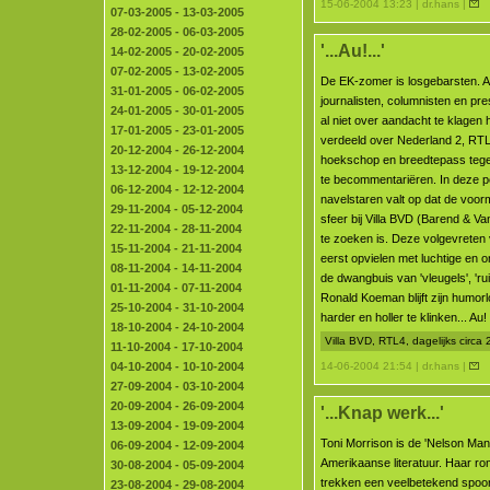
15-06-2004 13:23 | dr.hans |
07-03-2005 - 13-03-2005
28-02-2005 - 06-03-2005
'...Au!...'
14-02-2005 - 20-02-2005
07-02-2005 - 13-02-2005
De EK-zomer is losgebarsten. All
31-01-2005 - 06-02-2005
journalisten, columnisten en pre
24-01-2005 - 30-01-2005
al niet over aandacht te klagen 
17-01-2005 - 23-01-2005
verdeeld over Nederland 2, RT
20-12-2004 - 26-12-2004
hoekschop en breedtepass tege
13-12-2004 - 19-12-2004
te becommentariëren. In deze p
06-12-2004 - 12-12-2004
navelstaren valt op dat de voorm
29-11-2004 - 05-12-2004
sfeer bij Villa BVD (Barend & Va
22-11-2004 - 28-11-2004
te zoeken is. Deze volgevreten
15-11-2004 - 21-11-2004
eerst opvielen met luchtige en o
08-11-2004 - 14-11-2004
de dwangbuis van 'vleugels', 'ru
01-11-2004 - 07-11-2004
Ronald Koeman blijft zijn humor
25-10-2004 - 31-10-2004
harder en holler te klinken... Au!
18-10-2004 - 24-10-2004
Villa BVD, RTL4, dagelijks circa 
11-10-2004 - 17-10-2004
04-10-2004 - 10-10-2004
14-06-2004 21:54 | dr.hans |
27-09-2004 - 03-10-2004
20-09-2004 - 26-09-2004
'...Knap werk...'
13-09-2004 - 19-09-2004
Toni Morrison is de 'Nelson Man
06-09-2004 - 12-09-2004
Amerikaanse literatuur. Haar r
30-08-2004 - 05-09-2004
trekken een veelbetekend spoor
23-08-2004 - 29-08-2004