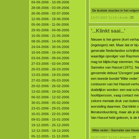
04-09-2006 - 10-09-2006
28-08-2006 - 03-09-2006
De leukste reacties in het volg
26-06-2006 - 02-07-2006
12-07-2007 11:14 | dr.erik |
12-06-2006 - 18-06-2006
05-06-2006 - 11-06-2006
'...Klinkt saai...'
29-05-2006 - 04-06-2006
15-05-2006 - 21-05-2006
Nieuwe is het genre (kort verhaal
08-05-2006 - 14-05-2006
(ingetogen) niet. Maar dat er bij
24-04-2006 - 30-04-2006
generatie Nederlandse schrijfs
10-04-2006 - 16-04-2006
waardige opvolger van Raymond
03-04-2006 - 09-04-2006
mag tot blijdschap stemmen. H
27-03-2006 - 02-04-2006
Sanneke van Hassel (1971). Na
20-03-2006 - 26-03-2006
geroemde debuut 'IJsregen' pakt
13-03-2006 - 19-03-2006
een tweede bundel 'Witte veder
27-02-2006 - 05-03-2006
contouren van het Hassel-verha
20-02-2006 - 26-02-2006
duidelijker worden: een wat sch
13-02-2006 - 19-02-2006
hoofdpersoon, vaag contact me
06-02-2006 - 12-02-2006
zekere mentale druk van buiten
30-01-2006 - 05-02-2006
worsteling daarmee. Dat klinkt v
23-01-2006 - 29-01-2006
literatureluurderig, maar als je 
16-01-2006 - 22-01-2006
Van Hassel hebt gelezen, is de ka
09-01-2006 - 15-01-2006
19-12-2005 - 25-12-2005
Witte veder - Sanneke van Hasse
12-12-2005 - 18-12-2005
05-12-2005 - 11-12-2005
12-07-2007 11:13 | dr.hans |