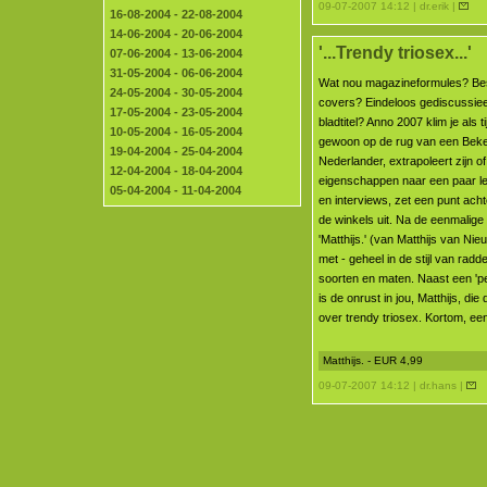
09-07-2007 14:12 | dr.erik |
16-08-2004 - 22-08-2004
14-06-2004 - 20-06-2004
'...Trendy triosex...'
07-06-2004 - 13-06-2004
31-05-2004 - 06-06-2004
Wat nou magazineformules? Bes
24-05-2004 - 30-05-2004
covers? Eindeloos gediscussie
17-05-2004 - 23-05-2004
bladtitel? Anno 2007 klim je als t
10-05-2004 - 16-05-2004
gewoon op de rug van een Bek
19-04-2004 - 25-04-2004
Nederlander, extrapoleert zijn o
12-04-2004 - 18-04-2004
eigenschappen naar een paar l
05-04-2004 - 11-04-2004
en interviews, zet een punt acht
de winkels uit. Na de eenmalige 
'Matthijs.' (van Matthijs van N
met - geheel in de stijl van radde
soorten en maten. Naast een 'per
is de onrust in jou, Matthijs, d
over trendy triosex. Kortom, ee
Matthijs. - EUR 4,99
09-07-2007 14:12 | dr.hans |