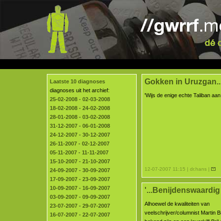
Gokken in Uruzgan..
Laatste 10 diagnoses
diagnoses uit het archief:
'Wijs de enige echte Taliban aan!
25-02-2008 - 02-03-2008
18-02-2008 - 24-02-2008
28-01-2008 - 03-02-2008
31-12-2007 - 06-01-2008
24-12-2007 - 30-12-2007
26-11-2007 - 02-12-2007
05-11-2007 - 11-11-2007
15-10-2007 - 21-10-2007
12-07-2007 11:15 | dr.hans |
24-09-2007 - 30-09-2007
17-09-2007 - 23-09-2007
10-09-2007 - 16-09-2007
'...Benijdenswaardig
03-09-2007 - 09-09-2007
Alhoewel de kwaliteiten van
23-07-2007 - 29-07-2007
veelschrijver/columnist Martin B
16-07-2007 - 22-07-2007