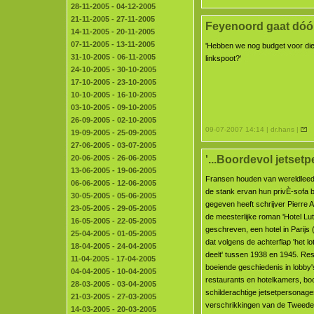
28-11-2005 - 04-12-2005
21-11-2005 - 27-11-2005
Feyenoord gaat dóó
14-11-2005 - 20-11-2005
07-11-2005 - 13-11-2005
'Hebben we nog budget voor die
31-10-2005 - 06-11-2005
linkspoot?'
24-10-2005 - 30-10-2005
17-10-2005 - 23-10-2005
10-10-2005 - 16-10-2005
03-10-2005 - 09-10-2005
26-09-2005 - 02-10-2005
09-07-2007 14:14 | dr.hans |
19-09-2005 - 25-09-2005
27-06-2005 - 03-07-2005
'...Boordevol jetsetp
20-06-2005 - 26-06-2005
13-06-2005 - 19-06-2005
Fransen houden van wereldleed,
06-06-2005 - 12-06-2005
de stank ervan hun privÈ-sofa be
30-05-2005 - 05-06-2005
gegeven heeft schrijver Pierre 
23-05-2005 - 29-05-2005
de meesterlijke roman 'Hotel Lut
16-05-2005 - 22-05-2005
geschreven, een hotel in Parijs
25-04-2005 - 01-05-2005
dat volgens de achterflap 'het lo
18-04-2005 - 24-04-2005
deelt' tussen 1938 en 1945. Res
11-04-2005 - 17-04-2005
boeiende geschiedenis in lobby'
04-04-2005 - 10-04-2005
restaurants en hotelkamers, bo
28-03-2005 - 03-04-2005
schilderachtige jetsetpersonage
21-03-2005 - 27-03-2005
verschrikkingen van de Tweede
14-03-2005 - 20-03-2005