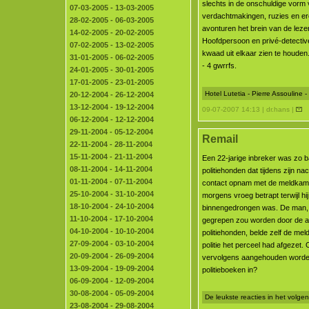
slechts in de onschuldige vorm 
07-03-2005 - 13-03-2005
verdachtmakingen, ruzies en er
28-02-2005 - 06-03-2005
avonturen het brein van de lezer
14-02-2005 - 20-02-2005
Hoofdpersoon en privé-detecti
07-02-2005 - 13-02-2005
kwaad uit elkaar zien te houden
31-01-2005 - 06-02-2005
- 4 gwrrfs.
24-01-2005 - 30-01-2005
17-01-2005 - 23-01-2005
Hotel Lutetia - Pierre Assouline
20-12-2004 - 26-12-2004
13-12-2004 - 19-12-2004
09-07-2007 14:13 | dr.hans |
06-12-2004 - 12-12-2004
29-11-2004 - 05-12-2004
Remail
22-11-2004 - 28-11-2004
15-11-2004 - 21-11-2004
Een 22-jarige inbreker was zo 
08-11-2004 - 14-11-2004
politiehonden dat tijdens zijn nac
01-11-2004 - 07-11-2004
contact opnam met de meldkamer
25-10-2004 - 31-10-2004
morgens vroeg betrapt terwijl hi
18-10-2004 - 24-10-2004
binnengedrongen was. De man, 
11-10-2004 - 17-10-2004
gegrepen zou worden door de 
04-10-2004 - 10-10-2004
politiehonden, belde zelf de me
27-09-2004 - 03-10-2004
politie het perceel had afgeze
20-09-2004 - 26-09-2004
vervolgens aangehouden worden
13-09-2004 - 19-09-2004
politieboeken in?
06-09-2004 - 12-09-2004
30-08-2004 - 05-09-2004
De leukste reacties in het volg
23-08-2004 - 29-08-2004