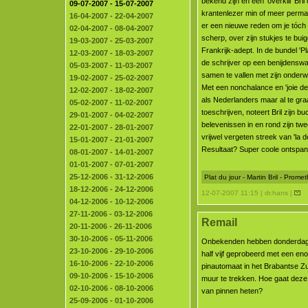
bekend zijn en een 'overkill' Bri
09-07-2007 - 15-07-2007
krantenlezer min of meer perman
16-04-2007 - 22-04-2007
er een nieuwe reden om je tóch
02-04-2007 - 08-04-2007
scherp, over zijn stukjes te buige
19-03-2007 - 25-03-2007
Frankrijk-adept. In de bundel 'Plat
12-03-2007 - 18-03-2007
de schrijver op een benijdenswa
05-03-2007 - 11-03-2007
samen te vallen met zijn onderw
19-02-2007 - 25-02-2007
Met een nonchalance en 'joie de
12-02-2007 - 18-02-2007
als Nederlanders maar al te gr
05-02-2007 - 11-02-2007
toeschrijven, noteert Bril zijn bu
29-01-2007 - 04-02-2007
belevenissen in en rond zijn twe
22-01-2007 - 28-01-2007
vrijwel vergeten streek van 'la 
15-01-2007 - 21-01-2007
Resultaat? Super coole ontspann
08-01-2007 - 14-01-2007
01-01-2007 - 07-01-2007
25-12-2006 - 31-12-2006
Plat du jour - Martin Bril - Prom
18-12-2006 - 24-12-2006
12-07-2007 11:15 | dr.hans |
04-12-2006 - 10-12-2006
27-11-2006 - 03-12-2006
Remail
20-11-2006 - 26-11-2006
30-10-2006 - 05-11-2006
Onbekenden hebben donderdag
23-10-2006 - 29-10-2006
half vijf geprobeerd met een en
16-10-2006 - 22-10-2006
pinautomaat in het Brabantse Zu
09-10-2006 - 15-10-2006
muur te trekken. Hoe gaat deze
02-10-2006 - 08-10-2006
van pinnen heten?
25-09-2006 - 01-10-2006