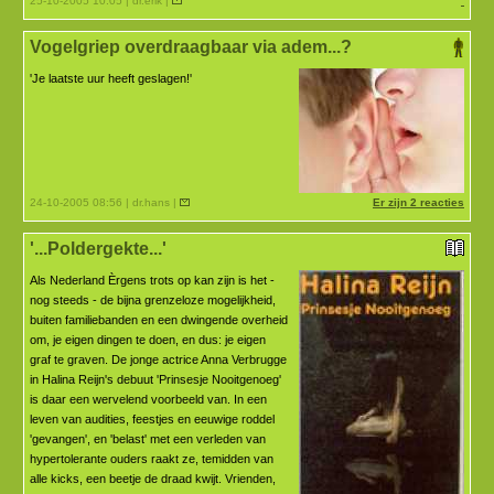
25-10-2005 10:05 | dr.erik |
Vogelgriep overdraagbaar via adem...?
'Je laatste uur heeft geslagen!'
24-10-2005 08:56 | dr.hans |
Er zijn 2 reacties
'...Poldergekte...'
Als Nederland Èrgens trots op kan zijn is het -
nog steeds - de bijna grenzeloze mogelijkheid,
buiten familiebanden en een dwingende overheid
om, je eigen dingen te doen, en dus: je eigen
graf te graven. De jonge actrice Anna Verbrugge
in Halina Reijn's debuut 'Prinsesje Nooitgenoeg'
is daar een wervelend voorbeeld van. In een
leven van audities, feestjes en eeuwige roddel
'gevangen', en 'belast' met een verleden van
hypertolerante ouders raakt ze, temidden van
alle kicks, een beetje de draad kwijt. Vrienden,