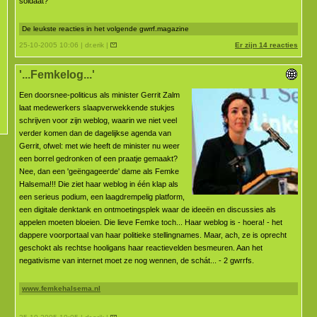
soldaat?
De leukste reacties in het volgende gwrrf.magazine
25-10-2005 10:06 | dr.erik |
Er zijn 14 reacties
'...Femkelog...'
Een doorsnee-politicus als minister Gerrit Zalm
laat medewerkers slaapverwekkende stukjes
schrijven voor zijn weblog, waarin we niet veel
verder komen dan de dagelijkse agenda van
Gerrit, ofwel: met wie heeft de minister nu weer
een borrel gedronken of een praatje gemaakt?
Nee, dan een 'geëngageerde' dame als Femke
Halsema!!! Die ziet haar weblog in één klap als
een serieus podium, een laagdrempelig platform,
een digitale denktank en ontmoetingsplek waar de ideeën en discussies als
appelen moeten bloeien. Die lieve Femke toch... Haar weblog is - hoera! - het
dappere voorportaal van haar politieke stellingnames. Maar, ach, ze is oprecht
geschokt als rechtse hooligans haar reactievelden besmeuren. Aan het
negativisme van internet moet ze nog wennen, de schát... - 2 gwrrfs.
www.femkehalsema.nl