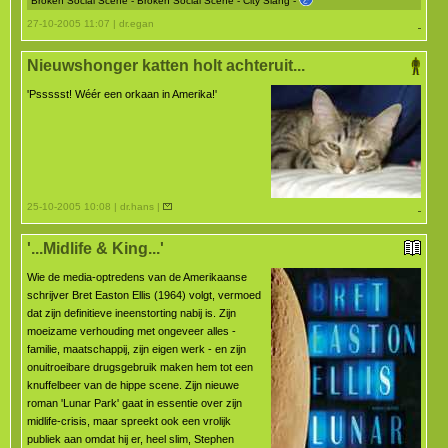
Broken Social Scene - Broken Social Scene - City Slang -
27-10-2005 11:07 | dr.egan
Nieuwshonger katten holt achteruit...
'Pssssst! Wéér een orkaan in Amerika!'
25-10-2005 10:08 | dr.hans |
'...Midlife & King...'
Wie de media-optredens van de Amerikaanse
schrijver Bret Easton Ellis (1964) volgt, vermoed
dat zijn definitieve ineenstorting nabij is. Zijn
moeizame verhouding met ongeveer alles -
familie, maatschappij, zijn eigen werk - en zijn
onuitroeibare drugsgebruik maken hem tot een
knuffelbeer van de hippe scene. Zijn nieuwe
roman 'Lunar Park' gaat in essentie over zijn
midlife-crisis, maar spreekt ook een vrolijk
publiek aan omdat hij er, heel slim, Stephen