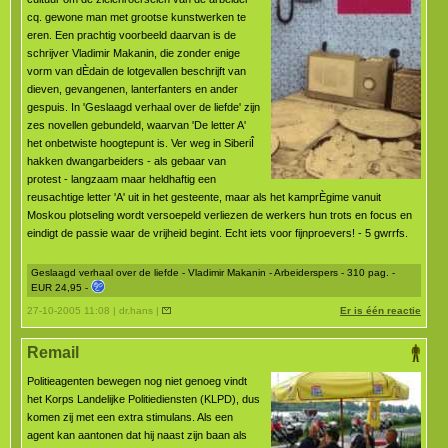
cq. gewone man met grootse kunstwerken te
eren. Een prachtig voorbeeld daarvan is de
schrijver Vladimir Makanin, die zonder enige
vorm van dÈdain de lotgevallen beschrijft van
dieven, gevangenen, lanterfanters en ander
gespuis. In 'Geslaagd verhaal over de liefde' zijn
zes novellen gebundeld, waarvan 'De letter A'
het onbetwiste hoogtepunt is. Ver weg in SiberiÎ
hakken dwangarbeiders - als gebaar van
protest - langzaam maar heldhaftig een
reusachtige letter 'A' uit in het gesteente, maar als het kamprÈgime vanuit
Moskou plotseling wordt versoepeld verliezen de werkers hun trots en focus en
eindigt de passie waar de vrijheid begint. Echt iets voor fijnproevers! - 5 gwrrfs.
Geslaagd verhaal over de liefde - Vladimir Makanin - Arbeiderspers - 310 pag. -
EUR 24,95 -
27-10-2005 11:08 | dr.hans |
Er is één reactie
Remail
Politieagenten bewegen nog niet genoeg vindt
het Korps Landelijke Politiediensten (KLPD), dus
komen zij met een extra stimulans. Als een
agent kan aantonen dat hij naast zijn baan als