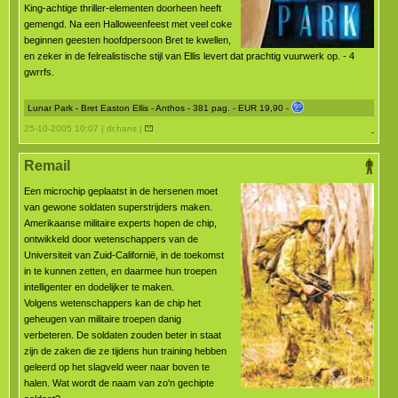
King-achtige thriller-elementen doorheen heeft
gemengd. Na een Halloweenfeest met veel coke
beginnen geesten hoofdpersoon Bret te kwellen,
en zeker in de felrealistische stijl van Ellis levert dat prachtig vuurwerk op. - 4
gwrrfs.
Lunar Park - Bret Easton Ellis - Anthos - 381 pag. - EUR 19,90 -
25-10-2005 10:07 | dr.hans |
Remail
Een microchip geplaatst in de hersenen moet
van gewone soldaten superstrijders maken.
Amerikaanse militaire experts hopen de chip,
ontwikkeld door wetenschappers van de
Universiteit van Zuid-Californië, in de toekomst
in te kunnen zetten, en daarmee hun troepen
intelligenter en dodelijker te maken.
Volgens wetenschappers kan de chip het
geheugen van militaire troepen danig
verbeteren. De soldaten zouden beter in staat
zijn de zaken die ze tijdens hun training hebben
geleerd op het slagveld weer naar boven te
halen. Wat wordt de naam van zo'n gechipte