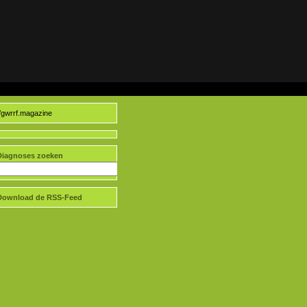
//gwrrf.magazine
Diagnoses zoeken
Download de RSS-Feed