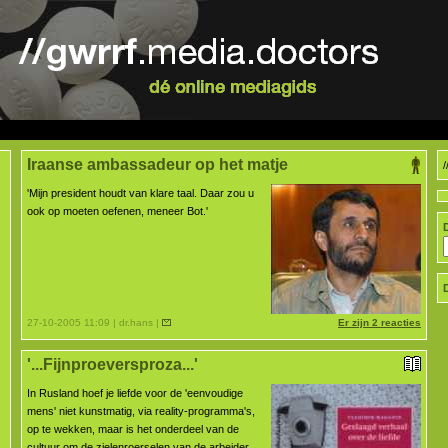
Iraanse ambassadeur op het matje
'Mijn president houdt van klare taal. Daar zou u
ook op moeten oefenen, meneer Bot.'
27-10-2005 11:09 | dr.hans |
Er zijn 2 reacties
'...Fijnproeversproza...'
In Rusland hoef je liefde voor de 'eenvoudige
mens' niet kunstmatig, via reality-programma's,
op te wekken, maar is het onderdeel van de
cultuur om de zielenroerselen van de arbeider