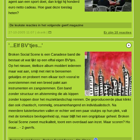
agent aan een sport doet, dan krijgt hij honderd
euro netto cadeau. Hoe gaat deze toeslag
heten?
De leukste reacties in het volgende gwrrf.magazine
27-10-2005 11:07 | dr.erik |
Er zijn 10 reacties
'...Elf BV'tjes...'
Broken Social Scene is een Canadese band die
bestaat uit wat lijkt op een elftal eigen BV'tjes.
Op het nieuwe, titelloze album moddert iedereen
maar wat aan, smijt met niet te benoemen
geluidjes en probeert men elkaar toch vooral te
overstemmen met een breed palet aan
instrumenten en zangstemmen. Een band
zonder structuur en afstemming die als kippen
zonder koppen door het muzieklandschap rennen. De geproduceerde plaat klinkt
dan ook chaotisch, rommelig, onsamenhangend en individualistisch. Na
meerdere luisterbeurten vallen er echter wel een paar stukjes op hun plek, valt
met de tomeloze bevlogenheid op, maar blijft het een ongrijpbaar geheel. Broken
Social Scene zweet muzikaliteit, toont een overdaad aan inzet. Maar scoren? Ho
maar... - 2 gwrrfs.