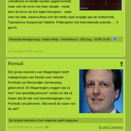
vriendinnen en familie worden opgetrommeld,
maar zien de ernst van haar situatie - mede
door de focus op hun eigen besognes - maar
zeer ten dele, waarna Anna zich ten einde raad vergrijpt aan de stotterende,
Tsjetsjeense klusjesman Vladimir. Poldergekte met internationale potentie... - 4
gwrrfs.
Prinsesje Nooitgenoeg - Halina Reijn - Prometheus - 205 pag. - EUR 14,95 -
24-10-2005 08:55 | dr.rolf
Remail
Een groep inwoners van Wageningen heeft
vrijdagmorgen een fansite voor minister
Pechtold van Bestuurlijke Vernieuwing
gelanceerd. De Wageningers zeggen dat zij
hem "een geweldig persoon" vinden en dat zij
hopen dat de site veel steunbetuigingen voor
Pechtold zal opleveren. Wat wordt de naam van
de site?
De leukste reacties in het volgende gwrrf.magazine
24-10-2005 08:54 | dr.erik |
Er zijn 7 reacties