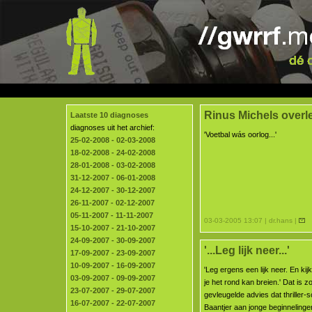
Rinus Michels overl
Laatste 10 diagnoses
diagnoses uit het archief:
'Voetbal wás oorlog...'
25-02-2008 - 02-03-2008
18-02-2008 - 24-02-2008
28-01-2008 - 03-02-2008
31-12-2007 - 06-01-2008
24-12-2007 - 30-12-2007
26-11-2007 - 02-12-2007
05-11-2007 - 11-11-2007
03-03-2005 13:07 | dr.hans |
15-10-2007 - 21-10-2007
24-09-2007 - 30-09-2007
'...Leg lijk neer...'
17-09-2007 - 23-09-2007
10-09-2007 - 16-09-2007
'Leg ergens een lijk neer. En ki
03-09-2007 - 09-09-2007
je het rond kan breien.' Dat is 
23-07-2007 - 29-07-2007
gevleugelde advies dat thriller-s
16-07-2007 - 22-07-2007
Baantjer aan jonge beginneling