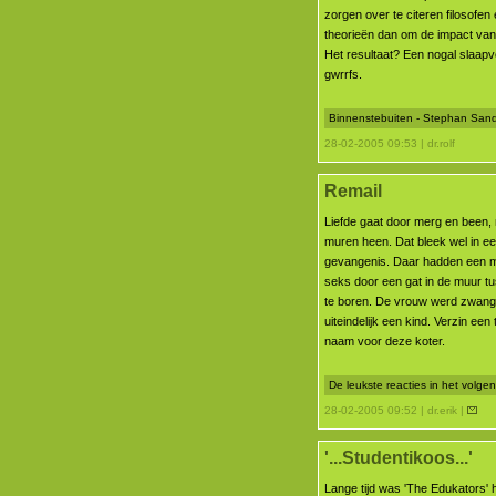
zorgen over te citeren filosofen
theorieën dan om de impact van
Het resultaat? Een nogal slaapve
gwrrfs.
Binnenstebuiten - Stephan Sande
28-02-2005 09:53 | dr.rolf
Remail
Liefde gaat door merg en been,
muren heen. Dat bleek wel in e
gevangenis. Daar hadden een 
seks door een gat in de muur tu
te boren. De vrouw werd zwang
uiteindelijk een kind. Verzin een
naam voor deze koter.
De leukste reacties in het volg
28-02-2005 09:52 | dr.erik |
'...Studentikoos...'
Lange tijd was 'The Edukators' h