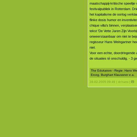
maatschappij-kritische speeltje 
festivalpubliek in Rotterdam. Dr
het kapitalisme de oorlog verkl
flinke dosis humor en inventivite
chique villa's binnen, verplaatse
tekst 'De Vette Jaren Zijn Voorb
onweerstaanbaar om niet te bej
regisseur Hans Weingartner heeft
niet.
Voor een echte, doordringende aa
de situaties té onschuldig. - 3 g
The Edukators - Regie: Hans Wein
Erceg, Burghart Klaussner e.a.
28-02-2005 09:49 | dr.hans |