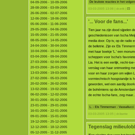
De leukste reacties in het volg
04-09-2006 - 10-09-2006
28-08-2006 - 03-09-2006
03-03-2005 13:06 | dr.erik |
26-06-2006 - 02-07-2006
12-06-2006 - 18-06-2006
'... Voor de fans...'
05-06-2006 - 11-06-2006
29-05-2006 - 04-06-2006
Tien jaar na zijn dood sijpelen 
15-05-2006 - 21-05-2006
geschiedenissen van Ischa Meijer
08-05-2006 - 14-05-2006
media door. Op tv, op de radio 
24-04-2006 - 30-04-2006
de belletrie. Zijn ex Els Timmer
10-04-2006 - 16-04-2006
met haar boekje 'L.' een monume
03-04-2006 - 09-04-2006
scheppen voor Ischa's favoriet
27-03-2006 - 02-04-2006
Lia. Het is een eerlijk, recht-to
20-03-2006 - 26-03-2006
verslag van haar ontmoeting met
13-03-2006 - 19-03-2006
voor en haar zorgen om wijlen L
27-02-2006 - 05-03-2006
vormtechnisch hoogstandje is he
20-02-2006 - 26-02-2006
geworden, wel een aardig doorkij
13-02-2006 - 19-02-2006
de bohémiens op de Amsterdam
06-02-2006 - 12-02-2006
de echte Ischa-fans, zeg maar...
30-01-2006 - 05-02-2006
23-01-2006 - 29-01-2006
L. - Els Timmerman - Vassallucci
16-01-2006 - 22-01-2006
03-03-2005 13:05 | dr.lisette
09-01-2006 - 15-01-2006
19-12-2005 - 25-12-2005
Tegenslag milieulobb
12-12-2005 - 18-12-2005
05-12-2005 - 11-12-2005