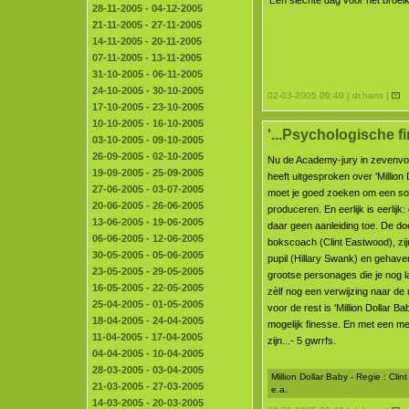
'Een slechte dag voor het broeik
28-11-2005 - 04-12-2005
21-11-2005 - 27-11-2005
14-11-2005 - 20-11-2005
07-11-2005 - 13-11-2005
31-10-2005 - 06-11-2005
24-10-2005 - 30-10-2005
02-03-2005 09:40 | dr.hans |
17-10-2005 - 23-10-2005
10-10-2005 - 16-10-2005
'...Psychologische fi
03-10-2005 - 09-10-2005
26-09-2005 - 02-10-2005
Nu de Academy-jury in zevenv
19-09-2005 - 25-09-2005
heeft uitgesproken over 'Million 
27-06-2005 - 03-07-2005
moet je goed zoeken om een sol
20-06-2005 - 26-06-2005
produceren. En eerlijk is eerlijk: 
13-06-2005 - 19-06-2005
daar geen aanleiding toe. De do
06-06-2005 - 12-06-2005
bokscoach (Clint Eastwood), zij
30-05-2005 - 05-06-2005
pupil (Hillary Swank) en gehav
23-05-2005 - 29-05-2005
grootse personages die je nog la
16-05-2005 - 22-05-2005
zèlf nog een verwijzing naar d
25-04-2005 - 01-05-2005
voor de rest is 'Million Dollar 
18-04-2005 - 24-04-2005
mogelijk finesse. En met een me
11-04-2005 - 17-04-2005
zijn...- 5 gwrrfs.
04-04-2005 - 10-04-2005
28-03-2005 - 03-04-2005
Million Dollar Baby - Regie : Cl
21-03-2005 - 27-03-2005
e.a.
14-03-2005 - 20-03-2005