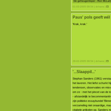
De geheugenloper - Ron McLarty 
01-03-2005 09:54 | dr.hans |
Paus' pols geeft wél
'Krak, krak.'
28-02-2005 09:54 | dr.hans |
'...Slaappil...'
Stephan Sanders (1961) versta
het laveren. Het liefst schurkt hi
tendensen, observaties en mis
om ze - met het pincet van de t
- afstandelijk te becommentariër
zijn politieke essaybundel 'Binn
verzameling niet onaardige, maa
citabele artikelen op. Sanders 