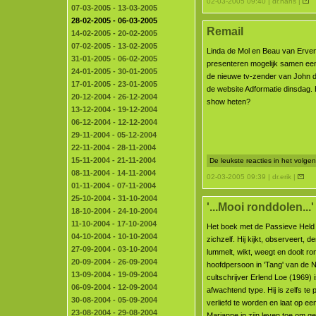
02-03-2005 09:40 | dr.hans |
07-03-2005 - 13-03-2005
28-02-2005 - 06-03-2005
Remail
14-02-2005 - 20-02-2005
07-02-2005 - 13-02-2005
Linda de Mol en Beau van Erve
31-01-2005 - 06-02-2005
presenteren mogelijk samen ee
24-01-2005 - 30-01-2005
de nieuwe tv-zender van John d
17-01-2005 - 23-01-2005
de website Adformatie dinsdag.
20-12-2004 - 26-12-2004
show heten?
13-12-2004 - 19-12-2004
06-12-2004 - 12-12-2004
29-11-2004 - 05-12-2004
22-11-2004 - 28-11-2004
15-11-2004 - 21-11-2004
De leukste reacties in het volg
08-11-2004 - 14-11-2004
02-03-2005 09:39 | dr.erik |
01-11-2004 - 07-11-2004
25-10-2004 - 31-10-2004
'...Mooi ronddolen...'
18-10-2004 - 24-10-2004
11-10-2004 - 17-10-2004
Het boek met de Passieve Held 
04-10-2004 - 10-10-2004
zichzelf. Hij kijkt, observeert, den
27-09-2004 - 03-10-2004
lummelt, wikt, weegt en doolt ro
20-09-2004 - 26-09-2004
hoofdpersoon in 'Tang' van de 
13-09-2004 - 19-09-2004
cultschrijver Erlend Loe (1969) i
06-09-2004 - 12-09-2004
afwachtend type. Hij is zelfs te
30-08-2004 - 05-09-2004
verliefd te worden en laat op e
23-08-2004 - 29-08-2004
Marianne in zijn leven toe om g