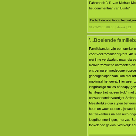
Fahrenheit 9/11 van Michael M
het commentaar van Bush?
De leukste reacties in het volg
01-03-2005 09:55 | dr.erik |
'...Boeiende familieb
Familiebanden zijn een sterke in
voor veel romanschrijvers. Als l
niet in te verdwalen, maar via e
nieuwe 'familie' te ontmoeten di
ontroering en mededogen oproep
geheugenloper' van Ron McLarty
maximaal het geval. Hier geen z
langdradige ruzies of soapy ge
familieportret 'uit één blok', met 
ontwapenende veertiger Smithson
Meesterlijke qua stijl en beheers
heen en weer tussen zijn weerlo
het ziekenhuis na een auto-onge
jeugdherinneringen, met zus Be
fonkelende gekkin. Werkelijk sch