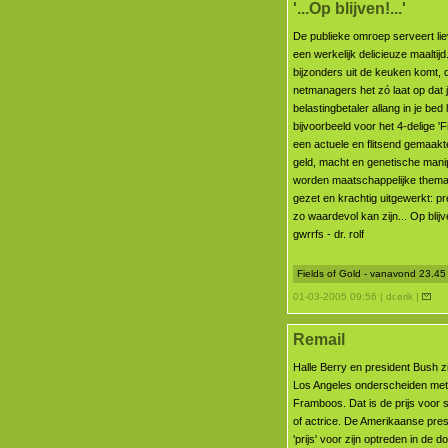
'...Op blijven!...'
De publieke omroep serveert lie
een werkelijk delicieuze maaltijd.
bijzonders uit de keuken komt, 
netmanagers het zó laat op dat 
belastingbetaler allang in je bed l
bijvoorbeeld voor het 4-delige 'F
een actuele en flitsend gemaakt
geld, macht en genetische manip
worden maatschappelijke thema
gezet en krachtig uitgewerkt: p
zo waardevol kan zijn... Op blijv
gwrrfs - dr. rolf
Fields of Gold - vanavond 23.45
01-03-2005 09:56 | dr.erik |
Remail
Halle Berry en president Bush zi
Los Angeles onderscheiden me
Framboos. Dat is de prijs voor 
of actrice. De Amerikaanse pres
'prijs' voor zijn optreden in de 