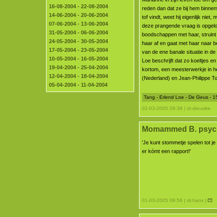
16-08-2004 - 22-08-2004
reden dan dat ze bij hem binnenv
14-06-2004 - 20-06-2004
tof vindt, weet hij eigenlijk niet
07-06-2004 - 13-06-2004
deze prangende vraag is opgelost
31-05-2004 - 06-06-2004
boodschappen met haar, struin
24-05-2004 - 30-05-2004
haar af en gaat met haar naar be
17-05-2004 - 23-05-2004
van de ene banale situatie in d
10-05-2004 - 16-05-2004
Loe beschrijft dat zo koeltjes en 
19-04-2004 - 25-04-2004
kortom, een meesterwerkje in h
12-04-2004 - 18-04-2004
(Nederland) en Jean-Philippe Tou
05-04-2004 - 11-04-2004
Tang - Erlend Loe - De Geus - 
02-03-2005 09:38 | dr.dieuwke
Momammed B. psychi
'Je kunt stommetje spelen tot j
er kómt een rapport!'
01-03-2005 09:56 | dr.hans |