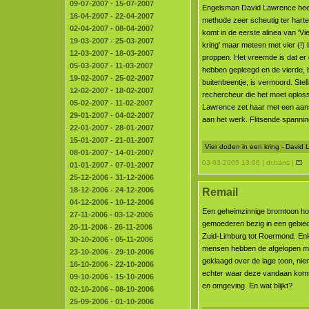
09-07-2007 - 15-07-2007
Engelsman David Lawrence hee
16-04-2007 - 22-04-2007
methode zeer scheutig ter har
02-04-2007 - 08-04-2007
komt in de eerste alinea van 'Vi
19-03-2007 - 25-03-2007
kring' maar meteen met vier (!) l
12-03-2007 - 18-03-2007
proppen. Het vreemde is dat er 
05-03-2007 - 11-03-2007
hebben gepleegd en de vierde, b
19-02-2007 - 25-02-2007
buitenbeentje, is vermoord. Ste
12-02-2007 - 18-02-2007
rechercheur die het moet oplos
05-02-2007 - 11-02-2007
Lawrence zet haar met een aans
29-01-2007 - 04-02-2007
aan het werk. Flitsende spanning
22-01-2007 - 28-01-2007
15-01-2007 - 21-01-2007
Vier doden in een kring - David
08-01-2007 - 14-01-2007
03-03-2005 13:06 | dr.hans |
01-01-2007 - 07-01-2007
25-12-2006 - 31-12-2006
18-12-2006 - 24-12-2006
Remail
04-12-2006 - 10-12-2006
Een geheimzinnige bromtoon ho
27-11-2006 - 03-12-2006
gemoederen bezig in een gebied
20-11-2006 - 26-11-2006
Zuid-Limburg tot Roermond. En
30-10-2006 - 05-11-2006
mensen hebben de afgelopen 
23-10-2006 - 29-10-2006
geklaagd over de lage toon, ni
16-10-2006 - 22-10-2006
echter waar deze vandaan komt
09-10-2006 - 15-10-2006
en omgeving. En wat blijkt?
02-10-2006 - 08-10-2006
25-09-2006 - 01-10-2006