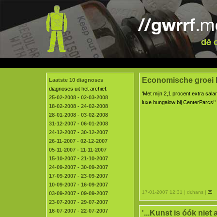
Economische groei E
Laatste 10 diagnoses
diagnoses uit het archief:
'Met mijn 2,1 procent extra sala
25-02-2008 - 02-03-2008
luxe bungalow bij CenterParcs!'
18-02-2008 - 24-02-2008
28-01-2008 - 03-02-2008
31-12-2007 - 06-01-2008
24-12-2007 - 30-12-2007
26-11-2007 - 02-12-2007
05-11-2007 - 11-11-2007
15-10-2007 - 21-10-2007
24-09-2007 - 30-09-2007
17-09-2007 - 23-09-2007
10-09-2007 - 16-09-2007
17-01-2007 12:31 | dr.hans |
03-09-2007 - 09-09-2007
23-07-2007 - 29-07-2007
16-07-2007 - 22-07-2007
'...Kunst is óók niet al