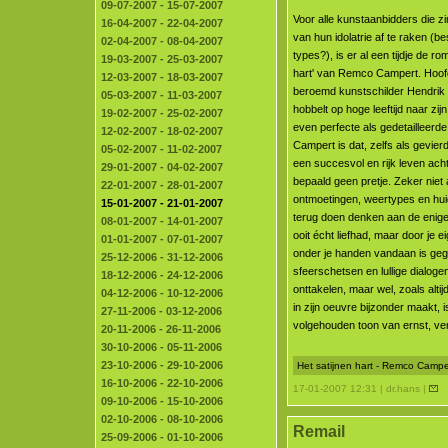
09-07-2007 - 15-07-2007
Voor alle kunstaanbidders die 
16-04-2007 - 22-04-2007
van hun idolatrie af te raken (be
02-04-2007 - 08-04-2007
types?), is er al een tijdje de ro
19-03-2007 - 25-03-2007
hart' van Remco Campert. Hoof
12-03-2007 - 18-03-2007
beroemd kunstschilder Hendrik 
05-03-2007 - 11-03-2007
hobbelt op hoge leeftijd naar zijn
19-02-2007 - 25-02-2007
even perfecte als gedetailleerd
12-02-2007 - 18-02-2007
Campert is dat, zelfs als gevie
05-02-2007 - 11-02-2007
een succesvol en rijk leven acht
29-01-2007 - 04-02-2007
bepaald geen pretje. Zeker niet
22-01-2007 - 28-01-2007
ontmoetingen, weertypes en hui
15-01-2007 - 21-01-2007
terug doen denken aan de enige
08-01-2007 - 14-01-2007
ooit écht liefhad, maar door je
01-01-2007 - 07-01-2007
onder je handen vandaan is gegl
25-12-2006 - 31-12-2006
sfeerschetsen en lullige dialogen
18-12-2006 - 24-12-2006
onttakelen, maar wel, zoals alti
04-12-2006 - 10-12-2006
in zijn oeuvre bijzonder maakt, 
27-11-2006 - 03-12-2006
volgehouden toon van ernst, ver
20-11-2006 - 26-11-2006
30-10-2006 - 05-11-2006
23-10-2006 - 29-10-2006
Het satijnen hart - Remco Campe
16-10-2006 - 22-10-2006
17-01-2007 12:31 | dr.hans |
09-10-2006 - 15-10-2006
02-10-2006 - 08-10-2006
Remail
25-09-2006 - 01-10-2006