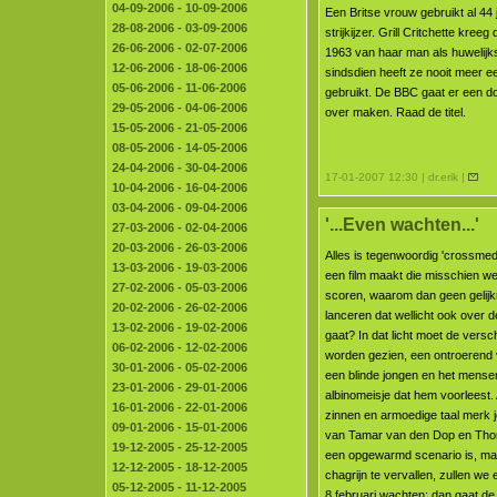
04-09-2006 - 10-09-2006
Een Britse vrouw gebruikt al 44 
28-08-2006 - 03-09-2006
strijkijzer. Grill Critchette kreeg 
26-06-2006 - 02-07-2006
1963 van haar man als huwelij
12-06-2006 - 18-06-2006
sindsdien heeft ze nooit meer e
05-06-2006 - 11-06-2006
gebruikt. De BBC gaat er een d
29-05-2006 - 04-06-2006
over maken. Raad de titel.
15-05-2006 - 21-05-2006
08-05-2006 - 14-05-2006
24-04-2006 - 30-04-2006
17-01-2007 12:30 | dr.erik |
10-04-2006 - 16-04-2006
03-04-2006 - 09-04-2006
'...Even wachten...'
27-03-2006 - 02-04-2006
20-03-2006 - 26-03-2006
Alles is tegenwoordig 'crossmedi
13-03-2006 - 19-03-2006
een film maakt die misschien we
27-02-2006 - 05-03-2006
scoren, waarom dan geen gelij
20-02-2006 - 26-02-2006
lanceren dat wellicht ook over 
13-02-2006 - 19-02-2006
gaat? In dat licht moet de versch
06-02-2006 - 12-02-2006
worden gezien, een ontroerend 
30-01-2006 - 05-02-2006
een blinde jongen en het mens
23-01-2006 - 29-01-2006
albinomeisje dat hem voorleest.
16-01-2006 - 22-01-2006
zinnen en armoedige taal merk je
09-01-2006 - 15-01-2006
van Tamar van den Dop en Tho
19-12-2005 - 25-12-2005
een opgewarmd scenario is, maa
12-12-2005 - 18-12-2005
chagrijn te vervallen, zullen we e
05-12-2005 - 11-12-2005
8 februari wachten: dan gaat de 