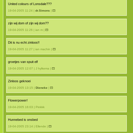
United colours of Lonsdale???
19-04-2005 11:24 |
dr.Simons
|
zijn wij dom of zijn wij dom??
19-04-2005 11:26 | ian m |
Dit is nu echt zinloos!!
19-04-2005 11:27 | ian machin |
groetjes van spuit elf
19-04-2005 12:07 | J hylkema |
Zinloos geknoei
19-04-2005 13:15 |
Dieneke
|
Flowerpower!
19-04-2005 16:03 | Pinkkk
Hunnebed is onsbed
19-04-2005 23:14 | Ellende |