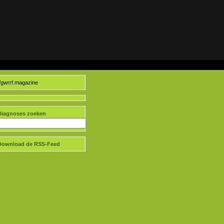
//gwrrf.magazine
Diagnoses zoeken
Download de RSS-Feed