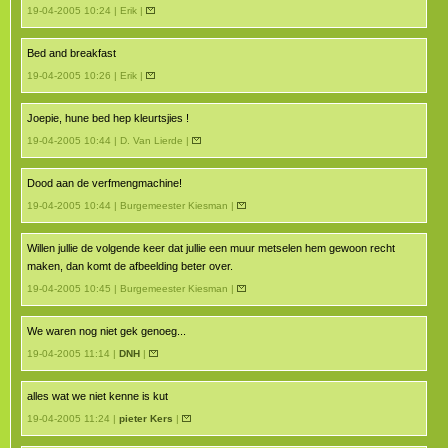
19-04-2005 10:24 | Erik |
Bed and breakfast
19-04-2005 10:26 | Erik |
Joepie, hune bed hep kleurtsjies !
19-04-2005 10:44 | D. Van Lierde |
Dood aan de verfmengmachine!
19-04-2005 10:44 | Burgemeester Kiesman |
Willen jullie de volgende keer dat jullie een muur metselen hem gewoon recht
maken, dan komt de afbeelding beter over.
19-04-2005 10:45 | Burgemeester Kiesman |
We waren nog niet gek genoeg...
19-04-2005 11:14 |
DNH
|
alles wat we niet kenne is kut
19-04-2005 11:24 |
pieter Kers
|