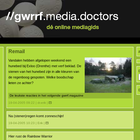
Remail
Vandalen hebben afgelopen weekend een
hunebed bij Exloo (Drenthe) met verf beklad. De
stenen van het hunebed zijn in alle kleuren van
de regenboog gespoten. Welke boodschap
lieten ze achter?
De leukste reacties in het volgende gwrrf.magazine
19-04-2005 09:22 | dr.erik |
Na (stenen)regen komt zonneschijn!
19-04-2005 10:23 | Erik |
Hier rust de Rainbow Warrior