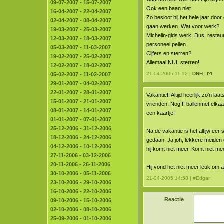
09-07-2007 - 15-07-2007
Ook een baan niet.
16-04-2007 - 22-04-2007
Zo besloot hij het hele jaar doo
02-04-2007 - 08-04-2007
gaan werken. Wat voor werk?
19-03-2007 - 25-03-2007
Michelin-gids werk. Dus: restau
12-03-2007 - 18-03-2007
personeel peilen.
05-03-2007 - 11-03-2007
Cijfers en sterren?
19-02-2007 - 25-02-2007
Allemaal NUL sterren!
12-02-2007 - 18-02-2007
21-04-2005 11:12 |
DNH
|
05-02-2007 - 11-02-2007
29-01-2007 - 04-02-2007
22-01-2007 - 28-01-2007
Vakantie!! Altijd heerlijk zo'n la
15-01-2007 - 21-01-2007
vrienden. Nog ff ballenmet elkaar
08-01-2007 - 14-01-2007
een kaartje!
01-01-2007 - 07-01-2007
25-12-2006 - 31-12-2006
Na de vakantie is het altijw eer
18-12-2006 - 24-12-2006
gedaan. Ja joh, lekkere meiden d
04-12-2006 - 10-12-2006
hij komt niet meer. Komt niet m
27-11-2006 - 03-12-2006
20-11-2006 - 26-11-2006
Hij vond het niet meer leuk om at
30-10-2006 - 05-11-2006
21-04-2005 14:58 | #Edgar
23-10-2006 - 29-10-2006
16-10-2006 - 22-10-2006
Reactie
09-10-2006 - 15-10-2006
02-10-2006 - 08-10-2006
25-09-2006 - 01-10-2006