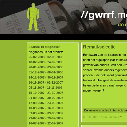
Remail-selectie
Laatste 10 diagnoses
diagnoses uit het archief:
Een kwart van de leraren in het
25-02-2008 - 02-03-2008
heeft het afgelopen jaar te ma
18-02-2008 - 24-02-2008
geweld van ouders. Van hen kr
28-01-2008 - 03-02-2008
schreeuwende ouders tegenover
31-12-2007 - 06-01-2008
procent), de helft werd geïntimi
24-12-2007 - 30-12-2007
bedreigd. Hoe gaat de weerbaa
26-11-2007 - 02-12-2007
heten die leraren vanaf volgend
05-11-2007 - 11-11-2007
mogen volgen?
15-10-2007 - 21-10-2007
24-09-2007 - 30-09-2007
17-09-2007 - 23-09-2007
10-09-2007 - 16-09-2007
De leukste reacties in het volg
03-09-2007 - 09-09-2007
03-10-2005 15:34 | dr.erik |
23-07-2007 - 29-07-2007
16-07-2007 - 22-07-2007