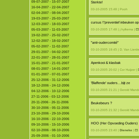
09-07-2007 - 15-07-2007
Sterkte!
16-04-2007 - 22-04-2007
03-10-2005 15:48 | Pooh
02-04-2007 - 08-04-2007
19-03-2007 - 25-03-2007
cursus \"preventief inbeuken op
12-03-2007 - 18-03-2007
05-03-2007 - 11-03-2007
03-10-2005 17:48 | j hylkema |
19-02-2007 - 25-02-2007
12-02-2007 - 18-02-2007
"anti-oudercomité"
05-02-2007 - 11-02-2007
03-10-2005 19:45 | D. Van Lierd
29-01-2007 - 04-02-2007
22-01-2007 - 28-01-2007
Apenkooi & klasbak
15-01-2007 - 21-01-2007
08-01-2007 - 14-01-2007
03-10-2005 20:02 | Cor Huijzer |
01-01-2007 - 07-01-2007
25-12-2006 - 31-12-2006
'Blaffende' ouders....bijt ze
18-12-2006 - 24-12-2006
03-10-2005 21:21 | Gerold Mand
04-12-2006 - 10-12-2006
27-11-2006 - 03-12-2006
20-11-2006 - 26-11-2006
Beukebeurs ?
30-10-2006 - 05-11-2006
03-10-2005 21:32 | Gerold Mand
23-10-2006 - 29-10-2006
16-10-2006 - 22-10-2006
HOO (Her Opvoeding Ouders)
09-10-2006 - 15-10-2006
02-10-2006 - 08-10-2006
03-10-2005 23:40 |
Dieneke
|
25-09-2006 - 01-10-2006