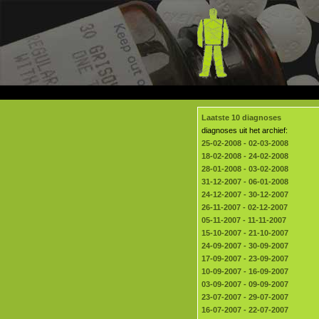
Laatste 10 diagnoses
diagnoses uit het archief:
25-02-2008 - 02-03-2008
18-02-2008 - 24-02-2008
28-01-2008 - 03-02-2008
31-12-2007 - 06-01-2008
24-12-2007 - 30-12-2007
26-11-2007 - 02-12-2007
05-11-2007 - 11-11-2007
15-10-2007 - 21-10-2007
24-09-2007 - 30-09-2007
17-09-2007 - 23-09-2007
10-09-2007 - 16-09-2007
03-09-2007 - 09-09-2007
23-07-2007 - 29-07-2007
16-07-2007 - 22-07-2007