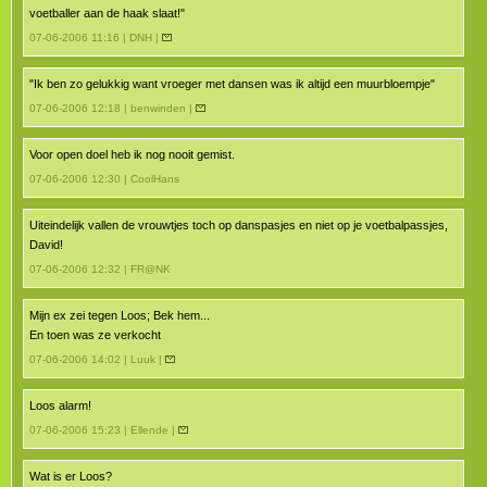
voetballer aan de haak slaat!"
07-06-2006 11:16 | DNH |
"Ik ben zo gelukkig want vroeger met dansen was ik altijd een muurbloempje"
07-06-2006 12:18 | benwinden |
Voor open doel heb ik nog nooit gemist.
07-06-2006 12:30 | CoolHans
Uiteindelijk vallen de vrouwtjes toch op danspasjes en niet op je voetbalpassjes,
David!
07-06-2006 12:32 | FR@NK
Mijn ex zei tegen Loos; Bek hem...
En toen was ze verkocht
07-06-2006 14:02 | Luuk |
Loos alarm!
07-06-2006 15:23 | Ellende |
Wat is er Loos?