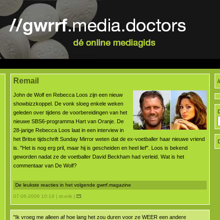
Remail
John de Wolf en Rebecca Loos zijn een nieuw
showbizzkoppel. De vonk sloeg enkele weken
geleden over tijdens de voorbereidingen van het
nieuwe SBS6-programma Hart van Oranje. De
28-jarige Rebecca Loos laat in een interview in
het Britse tijdschrift Sunday Mirror weten dat de ex-voetballer haar nieuwe vriend
is. "Het is nog erg pril, maar hij is gescheiden en heel lief". Loos is bekend
geworden nadat ze de voetballer David Beckham had verleid. Wat is het
commentaar van De Wolf?
De leukste reacties in het volgende gwrrf.magazine
07-06-2006 10:19 | dr.erik |
"Ik vroeg me alleen af hoe lang het zou duren voor ze WEER een andere