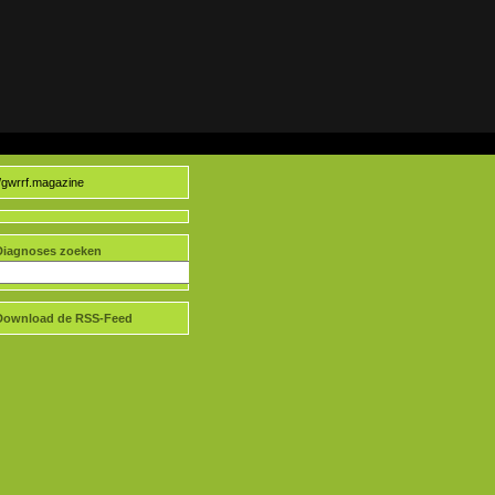
//gwrrf.magazine
Diagnoses zoeken
Download de RSS-Feed