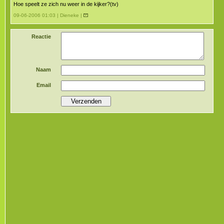
Hoe speelt ze zich nu weer in de kijker?(tv)
09-06-2006 01:03 | Dieneke |
Reactie
Naam
Email